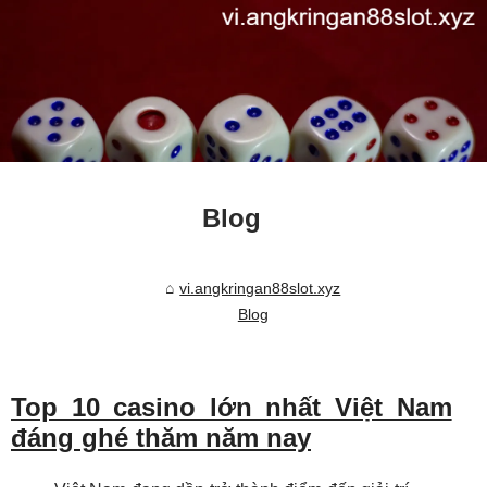
Blog
vi.angkringan88slot.xyz
Blog
Top 10 casino lớn nhất Việt Nam
đáng ghé thăm năm nay